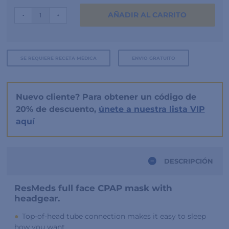
AirFit™
AÑADIR AL CARRITO
-
+
F30i
cantidad
SE REQUIERE RECETA MÉDICA
ENVIO GRATUITO
Nuevo cliente? Para obtener un código de
20% de descuento,
únete a nuestra lista VIP
aquí
DESCRIPCIÓN
ResMeds full face CPAP mask with
headgear.
Top-of-head tube connection makes it easy to sleep
how you want