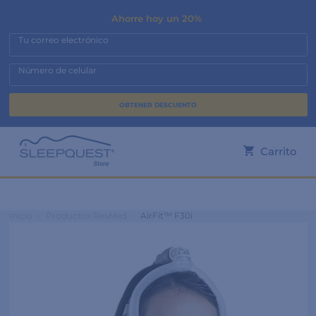
Ahorre hoy un 20%
Tu correo electrónico
Número de celular
Carrito
Inicio
›
Productos ResMed
›
AirFit™ F30i