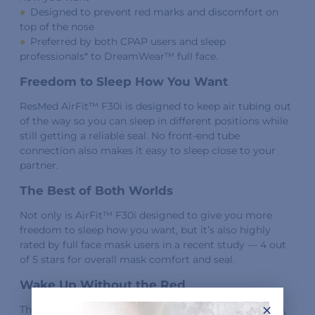
Designed to prevent red marks and discomfort on
top of the nose
Preferred by both CPAP users and sleep
professionals* to DreamWear™ full face.
Freedom to Sleep How You Want
ResMed AirFit™ F30i is designed to keep air tubing out
of the way so you can sleep in different positions while
still getting a reliable seal. No front-end tube
connection also makes it easy to sleep close to your
partner.
The Best of Both Worlds
Not only is AirFit™ F30i designed to give you more
freedom to sleep how you want, but it’s also highly
rated by full face mask users in a recent study — 4 out
of 5 stars for overall mask comfort and seal.
Wake Up Without the Red
×
The UltraCompact mask cushion rests under the nose,