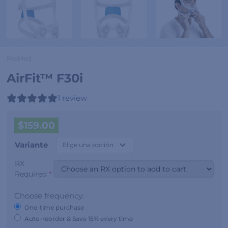
ResMed
AirFit™ F30i
1
review
$
159.00
Variante
RX
Required
*
Choose frequency:
One-time purchase
Auto-reorder & Save 15% every time