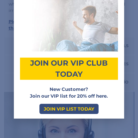
which helps prevent next-day red marks, soreness and
irritation.
Please review Contraindications and Warnings on
the safe use of ResMed masks with magnets.
VIDEO/MANUALS
JOIN OUR VIP CLUB
FEATURES
TODAY
DEVOLUCIÓN Y ENVÍO
New Customer?
Join our VIP list for 20% off here.
JOIN VIP LIST TODAY